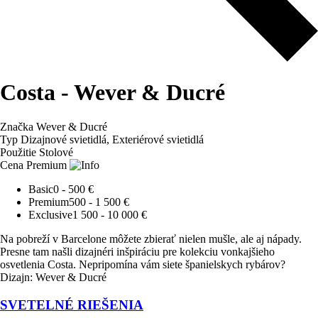
Costa - Wever & Ducré
Značka
Wever & Ducré
Typ
Dizajnové svietidlá, Exteriérové svietidlá
Použitie
Stolové
Cena
Premium
Basic
0 - 500 €
Premium
500 - 1 500 €
Exclusive
1 500 - 10 000 €
Na pobreží v Barcelone môžete zbierať nielen mušle, ale aj nápady.
Presne tam našli dizajnéri inšpiráciu pre kolekciu vonkajšieho
osvetlenia Costa. Nepripomína vám siete španielskych rybárov?
Dizajn: Wever & Ducré
SVETELNÉ RIEŠENIA