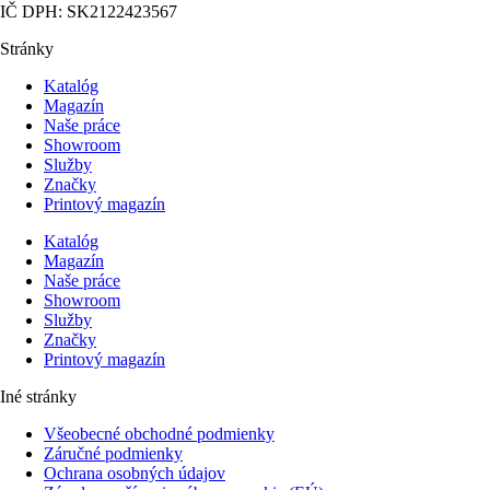
IČ DPH: SK2122423567
Stránky
Katalóg
Magazín
Naše práce
Showroom
Služby
Značky
Printový magazín
Katalóg
Magazín
Naše práce
Showroom
Služby
Značky
Printový magazín
Iné stránky
Všeobecné obchodné podmienky
Záručné podmienky
Ochrana osobných údajov