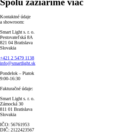
Spolu zažiarime viac
Kontaktné údaje
a showroom:
Smart Light s. r. o.
Pestovateľská 8A
821 04 Bratislava
Slovakia
+421 2 5479 1138
info@smartlight.sk
Pondelok – Piatok
9:00-16:30
Fakturačné údaje:
Smart Light s. r. o.
Zámocká 30
811 01 Bratislava
Slovakia
IČO: 56761953
DIČ: 2122423567