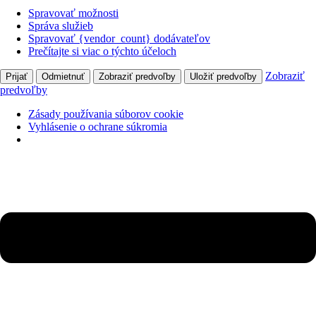
Spravovať možnosti
Správa služieb
Spravovať {vendor_count} dodávateľov
Prečítajte si viac o týchto účeloch
Zobraziť
Prijať
Odmietnuť
Zobraziť predvoľby
Uložiť predvoľby
predvoľby
Zásady používania súborov cookie
Vyhlásenie o ochrane súkromia
Preskočiť
na
obsah