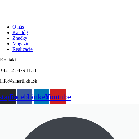
O nás
Katalóg
Značky
Magazín
Realizácie
Kontakt
+421 2 5479 1138
info@smartlight.sk
stagram
Facebook
Linkedin
Youtube