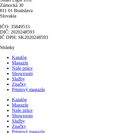
Zámocká 30
811 01 Bratislava
Slovakia
IČO: 35849533
DIČ: 2020248593
IČ DPH: SK2020248593
Stránky
Katalóg
Magazín
Naše práce
Showroom
Služby
Značky
Printový magazín
Katalóg
Magazín
Naše práce
Showroom
Služby
Značky
Printový magazín