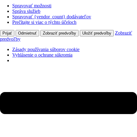
Spravovať možnosti
Správa služieb
Spravovať {vendor_count} dodávateľov
Prečítajte si viac o týchto účeloch
Zobraziť
Prijať
Odmietnuť
Zobraziť predvoľby
Uložiť predvoľby
predvoľby
Zásady používania súborov cookie
Vyhlásenie o ochrane súkromia
Preskočiť
na
obsah