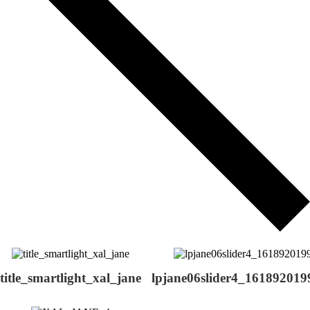
title_smartlight_xal_jane
lpjane06slider4_16189201