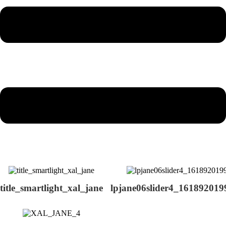
title_smartlight_xal_jane
lpjane06slider4_16189201