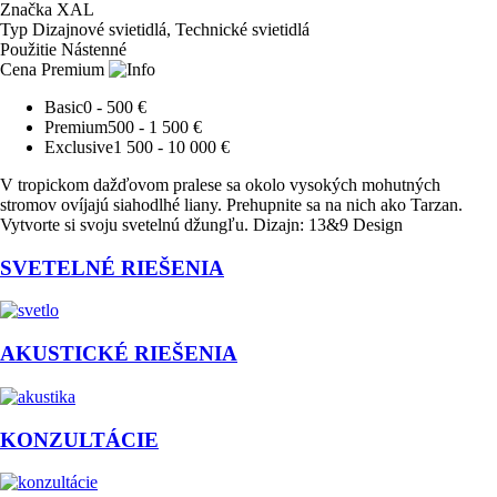
Značka
XAL
Typ
Dizajnové svietidlá, Technické svietidlá
Použitie
Nástenné
Cena
Premium
Basic
0 - 500 €
Premium
500 - 1 500 €
Exclusive
1 500 - 10 000 €
V tropickom dažďovom pralese sa okolo vysokých mohutných
stromov ovíjajú siahodlhé liany. Prehupnite sa na nich ako Tarzan.
Vytvorte si svoju svetelnú džungľu. Dizajn: 13&9 Design
SVETELNÉ RIEŠENIA
AKUSTICKÉ RIEŠENIA
KONZULTÁCIE