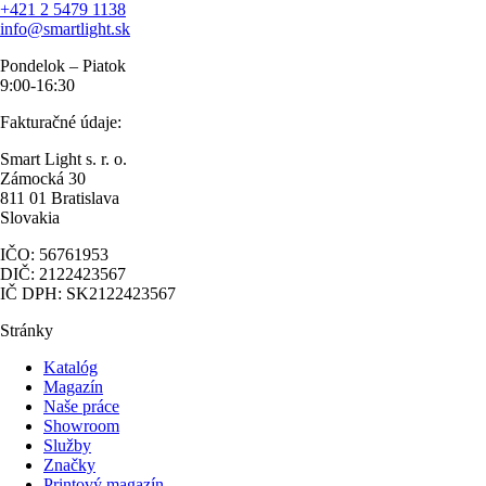
+421 2 5479 1138
info@smartlight.sk
Pondelok – Piatok
9:00-16:30
Fakturačné údaje:
Smart Light s. r. o.
Zámocká 30
811 01 Bratislava
Slovakia
IČO: 56761953
DIČ: 2122423567
IČ DPH: SK2122423567
Stránky
Katalóg
Magazín
Naše práce
Showroom
Služby
Značky
Printový magazín