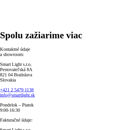
Spolu zažiarime viac
Kontaktné údaje
a showroom:
Smart Light s.r.o.
Pestovateľská 8A
821 04 Bratislava
Slovakia
+421 2 5479 1138
info@smartlight.sk
Pondelok – Piatok
9:00-16:30
Fakturačné údaje:
Smart Light s.r.o.