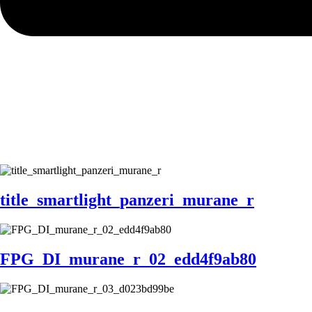
title_smartlight_panzeri_murane_r
FPG_DI_murane_r_02_edd4f9ab80