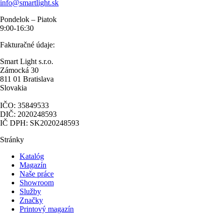
info@smartlight.sk
Pondelok – Piatok
9:00-16:30
Fakturačné údaje:
Smart Light s.r.o.
Zámocká 30
811 01 Bratislava
Slovakia
IČO: 35849533
DIČ: 2020248593
IČ DPH: SK2020248593
Stránky
Katalóg
Magazín
Naše práce
Showroom
Služby
Značky
Printový magazín