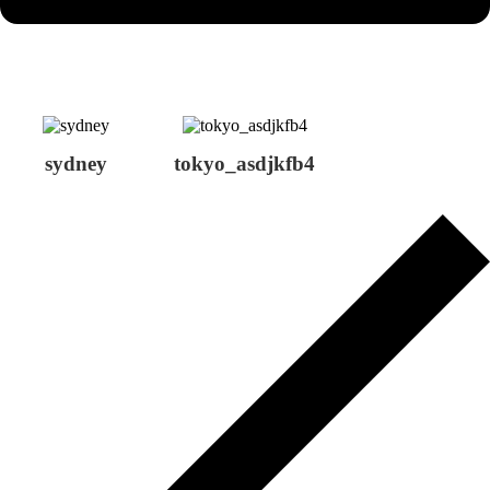
sydney
tokyo_asdjkfb4