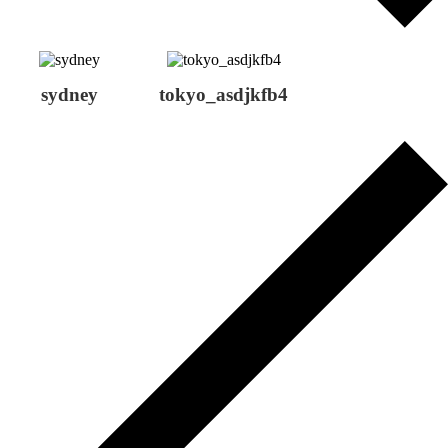
sydney
tokyo_asdjkfb4