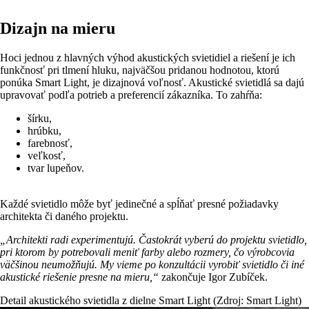
Dizajn na mieru
Hoci jednou z hlavných výhod akustických svietidiel a riešení je ich
funkčnosť pri tlmení hluku, najväčšou pridanou hodnotou, ktorú
ponúka Smart Light, je dizajnová voľnosť. Akustické svietidlá sa dajú
upravovať podľa potrieb a preferencií zákazníka. To zahŕňa:
šírku,
hrúbku,
farebnosť,
veľkosť,
tvar lupeňov.
Každé svietidlo môže byť jedinečné a spĺňať presné požiadavky
architekta či daného projektu.
„Architekti radi experimentujú. Častokrát vyberú do projektu svietidlo,
pri ktorom by potrebovali meniť farby alebo rozmery, čo výrobcovia
väčšinou neumožňujú. My vieme po konzultácii vyrobiť svietidlo či iné
akustické riešenie presne na mieru,“
zakončuje Igor Zubíček.
Detail akustického svietidla z dielne Smart Light (Zdroj: Smart Light)