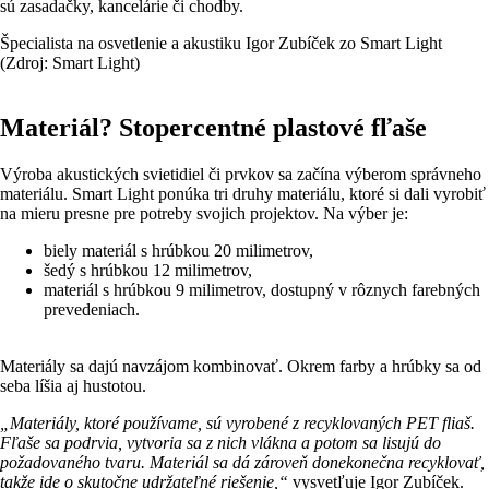
sú zasadačky, kancelárie či chodby.
Špecialista na osvetlenie a akustiku Igor Zubíček zo Smart Light
(Zdroj: Smart Light)
Materiál? Stopercentné plastové fľaše
Výroba akustických svietidiel či prvkov sa začína výberom správneho
materiálu. Smart Light ponúka tri druhy materiálu, ktoré si dali vyrobiť
na mieru presne pre potreby svojich projektov. Na výber je:
biely materiál s hrúbkou 20 milimetrov,
šedý s hrúbkou 12 milimetrov,
materiál s hrúbkou 9 milimetrov, dostupný v rôznych farebných
prevedeniach.
Materiály sa dajú navzájom kombinovať. Okrem farby a hrúbky sa od
seba líšia aj hustotou.
„Materiály, ktoré používame, sú vyrobené z recyklovaných PET fliaš.
Fľaše sa podrvia, vytvoria sa z nich vlákna a potom sa lisujú do
požadovaného tvaru. Materiál sa dá zároveň donekonečna recyklovať,
takže ide o skutočne udržateľné riešenie,“
vysvetľuje Igor Zubíček.