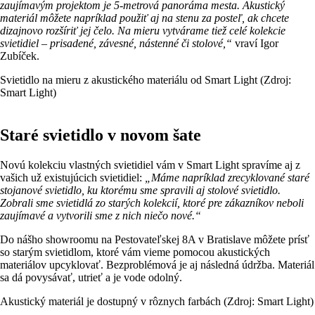
zaujímavým projektom je 5-metrová panoráma mesta. Akustický
materiál môžete napríklad použiť aj na stenu za posteľ, ak chcete
dizajnovo rozšíriť jej čelo. Na mieru vytvárame tiež celé kolekcie
svietidiel – prisadené, závesné, nástenné či stolové,“
vraví Igor
Zubíček.
Svietidlo na mieru z akustického materiálu od Smart Light (Zdroj:
Smart Light)
Staré svietidlo v novom šate
Novú kolekciu vlastných svietidiel vám v Smart Light spravíme aj z
vašich už existujúcich svietidiel:
„Máme napríklad zrecyklované staré
stojanové svietidlo, ku ktorému sme spravili aj stolové svietidlo.
Zobrali sme svietidlá zo starých kolekcií, ktoré pre zákazníkov neboli
zaujímavé a vytvorili sme z nich niečo nové.“
Do nášho showroomu na Pestovateľskej 8A v Bratislave môžete prísť
so starým svietidlom, ktoré vám vieme pomocou akustických
materiálov upcyklovať. Bezproblémová je aj následná údržba. Materiál
sa dá povysávať, utrieť a je vode odolný.
Akustický materiál je dostupný v rôznych farbách (Zdroj: Smart Light)