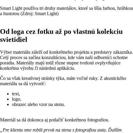
Smart Light používa tri druhy materiálov, ktoré sa líšia farbou, hrúbkou
a hustotou (Zdroj: Smart Light)
Od loga cez fotku až po vlastnú kolekciu
svietidiel
Výber materiálu záleží od konkrétneho projektu a predstavy zákazníka.
Celý proces sa začína konzultáciou, kde vám naši odborníci ochotne
poradia. Materiály majú totiž rôzne stupne tvrdosti ovplyvňujúce
konkrétnu výrobu či následnú aplikáciu.
Čo sa však kreatívnej stránky týka, máte voľné ruky. Z akustického
materiálu sa dá vytvoriť:
text,
logo,
obrazec alebo vzor na stenu.
Materiál sa dá dokonca aj potlačiť konkrétnou fotografiou.
„Pre klienta sme robili prvok na stenu s fotografiou auta. Ďalším