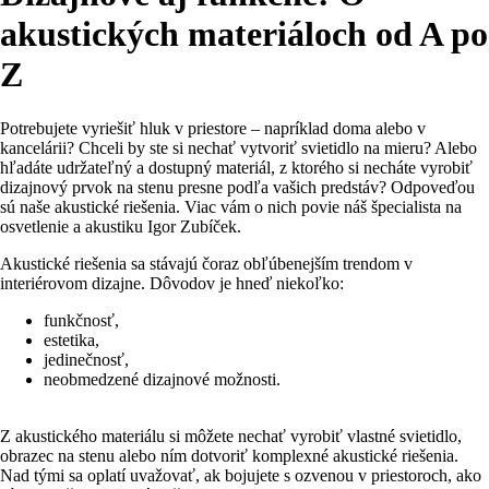
akustických materiáloch od A po
Z
Potrebujete vyriešiť hluk v priestore – napríklad doma alebo v
kancelárii? Chceli by ste si nechať vytvoriť svietidlo na mieru? Alebo
hľadáte udržateľný a dostupný materiál, z ktorého si necháte vyrobiť
dizajnový prvok na stenu presne podľa vašich predstáv? Odpoveďou
sú naše akustické riešenia. Viac vám o nich povie náš špecialista na
osvetlenie a akustiku Igor Zubíček.
Akustické riešenia sa stávajú čoraz obľúbenejším trendom v
interiérovom dizajne. Dôvodov je hneď niekoľko:
funkčnosť,
estetika,
jedinečnosť,
neobmedzené dizajnové možnosti.
Z akustického materiálu si môžete nechať vyrobiť vlastné svietidlo,
obrazec na stenu alebo ním dotvoriť komplexné akustické riešenia.
Nad tými sa oplatí uvažovať, ak bojujete s ozvenou v priestoroch, ako